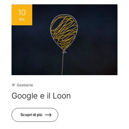
10
Dic
Geekerie
subject
Google e il Loon
Scopri di più