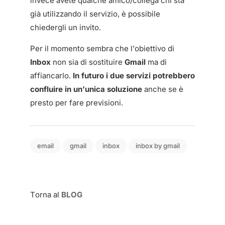
invece avete qualche amico/collega chi sta
già utilizzando il servizio, è possibile
chiedergli un invito.
Per il momento sembra che l’obiettivo di
Inbox
non sia di sostituire
Gmail
ma di
affiancarlo.
In futuro i due servizi potrebbero
confluire in un’unica soluzione
anche se è
presto per fare previsioni.
email
gmail
inbox
inbox by gmail
Torna al
BLOG