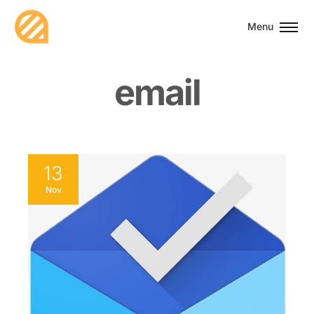
Menu
e
m
a
i
l
13
Nov