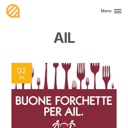
Menu
A
I
L
02
Dic