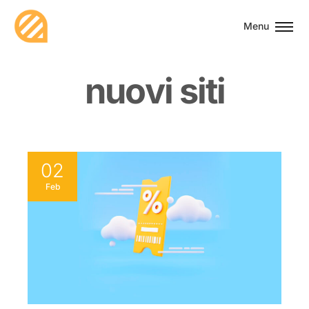
Menu
n
u
o
v
i
s
i
t
i
02
Feb