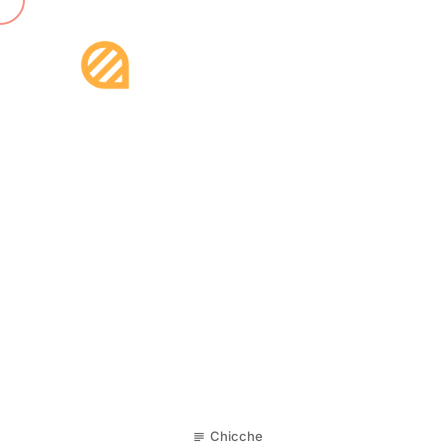
17
Chicche
subject