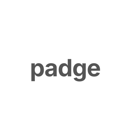
p
a
d
g
e