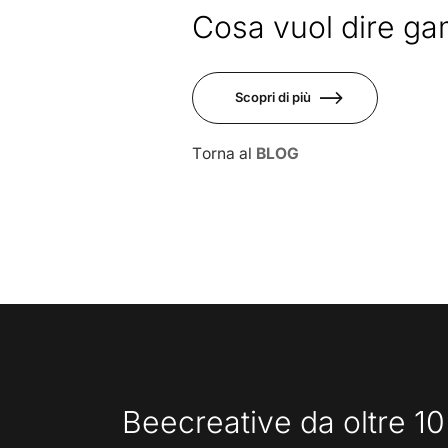
Giu
Cosa vuol dire gam
Scopri di più
Torna al
BLOG
Beecreative da oltre 10