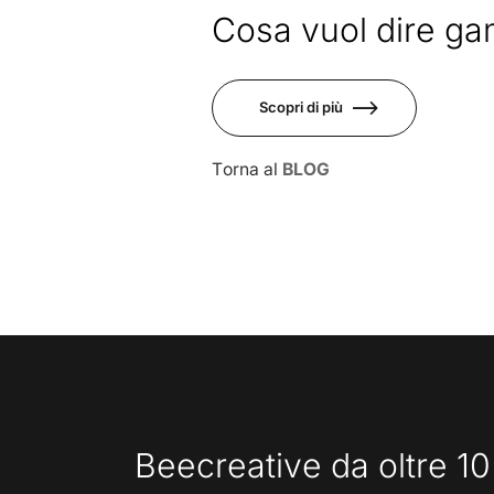
Giu
Cosa vuol dire gam
Scopri di più
Torna al
BLOG
Beecreative da oltre 10