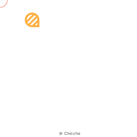
17
Chicche
subject