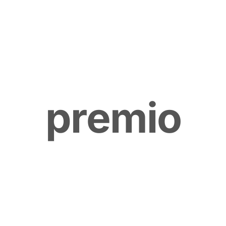
p
r
e
m
i
o