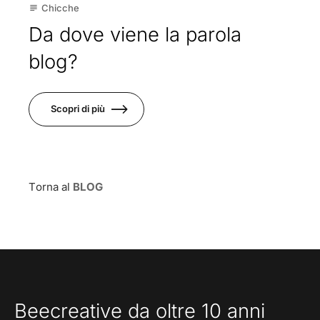
17
Chicche
subject
Mar
Da dove viene la parola
blog?
Scopri di più
Torna al
BLOG
Beecreative da oltre 10 anni