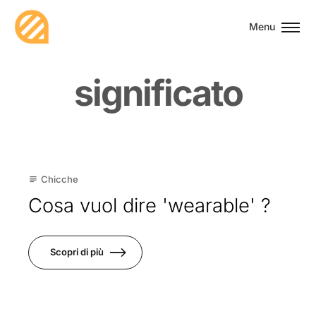
Menu
s
i
g
n
i
f
i
c
a
t
o
22
Chicche
subject
Apr
Cosa vuol dire 'wearable' ?
Scopri di più