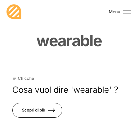
Menu
w
e
a
r
a
b
l
e
22
Chicche
subject
Apr
Cosa vuol dire 'wearable' ?
Scopri di più